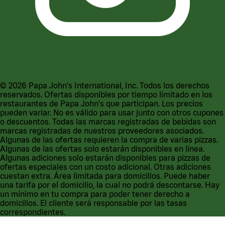
©
2026
Papa John's International, Inc. Todos los derechos
reservados. Ofertas disponibles por tiempo limitado en los
restaurantes de Papa John's que participan. Los precios
pueden variar. No es válido para usar junto con otros cupones
o descuentos. Todas las marcas registradas de bebidas son
marcas registradas de nuestros proveedores asociados.
Algunas de las ofertas requieren la compra de varias pizzas.
Algunas de las ofertas solo estarán disponibles en línea.
Algunas adiciones solo estarán disponibles para pizzas de
ofertas especiales con un costo adicional. Otras adiciones
cuestan extra. Área limitada para domicilios. Puede haber
una tarifa por el domicilio, la cual no podrá descontarse. Hay
un mínimo en tu compra para poder tener derecho a
domicilios. El cliente será responsable por las tasas
correspondientes.