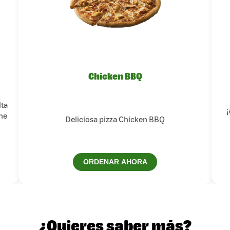
Chicken BBQ
lta
¡
ne
Deliciosa pizza Chicken BBQ
ORDENAR AHORA
¿Quieres saber más?