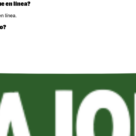
ue en línea?
n línea.
vo?