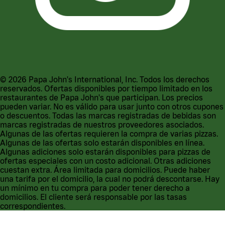
©
2026
Papa John's International, Inc. Todos los derechos
reservados. Ofertas disponibles por tiempo limitado en los
restaurantes de Papa John's que participan. Los precios
pueden variar. No es válido para usar junto con otros cupones
o descuentos. Todas las marcas registradas de bebidas son
marcas registradas de nuestros proveedores asociados.
Algunas de las ofertas requieren la compra de varias pizzas.
Algunas de las ofertas solo estarán disponibles en línea.
Algunas adiciones solo estarán disponibles para pizzas de
ofertas especiales con un costo adicional. Otras adiciones
cuestan extra. Área limitada para domicilios. Puede haber
una tarifa por el domicilio, la cual no podrá descontarse. Hay
un mínimo en tu compra para poder tener derecho a
domicilios. El cliente será responsable por las tasas
correspondientes.